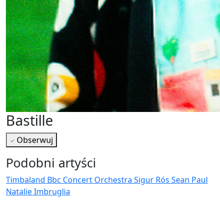
Bastille
Obserwuj
Podobni artyści
Timbaland
Bbc Concert Orchestra
Sigur Rós
Sean Paul
Natalie Imbruglia
Najnowsze wiadomości i koncerty