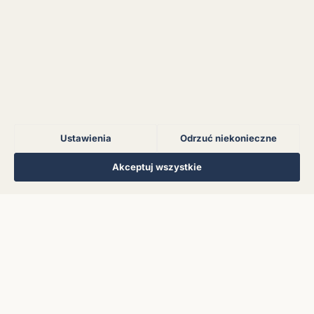
Błąd połączenia z
serwerem.
Błąd połączenia z
serwerem.
Ustawienia
Odrzuć niekonieczne
Błąd połączenia z
serwerem.
Regulamin
Polityka Prywatności
Kontakt
Ustawienia cookies
Akceptuj wszystkie
© 2026 Muzoteka. Wszystkie prawa zastrzeżone.