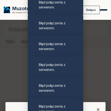
Błąd połączenia z
serwerem.
Muzoteka.pl
Dołącz
Nie przegap ani nuty dzięki powiadomieniom
Błąd połączenia z
serwerem.
News
Koncert
Klip
Album
Podcast
Błąd połączenia z
serwerem.
Błąd połączenia z
serwerem.
Banana Man
Obserwuj
Błąd połączenia z
serwerem.
PODOBNI ARTYŚCI
Zespół
Akil Godsey
Błąd połączenia z
×