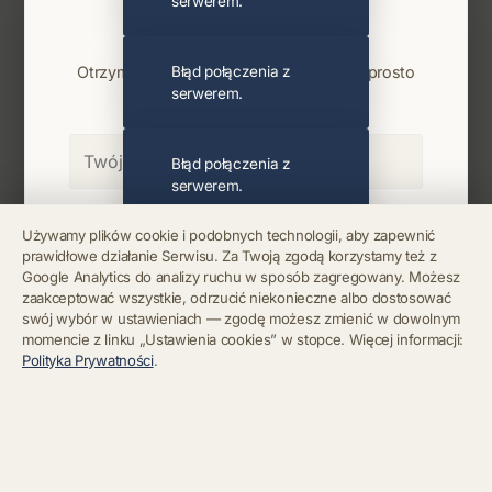
serwerem.
Najnowsze wiadomości i koncerty
Bądź na bieżąco
Otrzymuj info o koncertach i premierach prosto
Błąd połączenia z
serwerem.
na maila. Zero spamu.
Błąd połączenia z
serwerem.
Zapisz się
Używamy plików cookie i podobnych technologii, aby zapewnić
prawidłowe działanie Serwisu. Za Twoją zgodą korzystamy też z
Błąd połączenia z
Google Analytics do analizy ruchu w sposób zagregowany. Możesz
serwerem.
Chcę się wypisać z newslettera
zaakceptować wszystkie, odrzucić niekonieczne albo dostosować
swój wybór w ustawieniach — zgodę możesz zmienić w dowolnym
momencie z linku „Ustawienia cookies” w stopce. Więcej informacji:
Błąd połączenia z
Polityka Prywatności
.
serwerem.
Błąd połączenia z
serwerem.