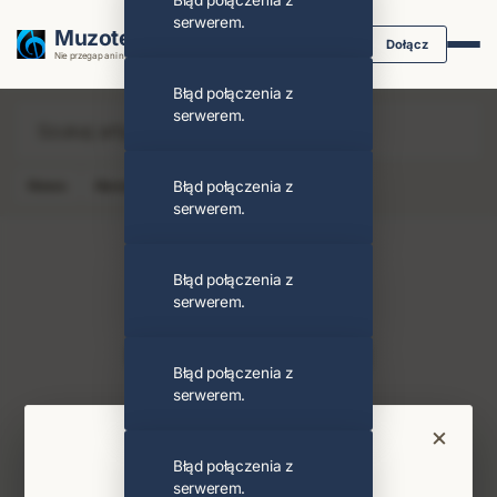
Błąd połączenia z
serwerem.
Muzoteka.pl
Dołącz
Nie przegap ani nuty dzięki powiadomieniom
Błąd połączenia z
serwerem.
News
Koncert
Błąd połączenia z
Klip
Album
Podcast
serwerem.
Błąd połączenia z
serwerem.
Bambie Thug
Obserwuj
Błąd połączenia z
serwerem.
Najnowsze wiadomości i koncerty
×
Bądź na bieżąco
Błąd połączenia z
serwerem.