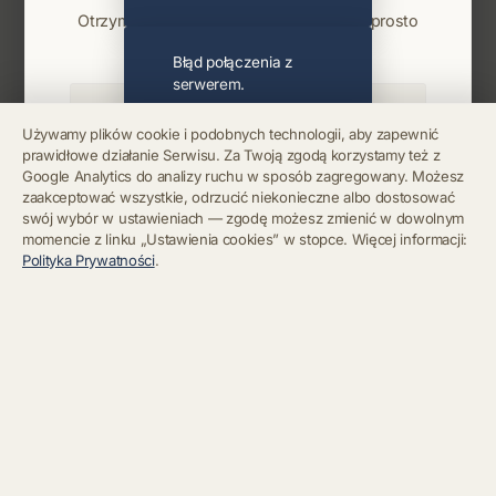
Otrzymuj info o koncertach i premierach prosto
na maila. Zero spamu.
Błąd połączenia z
serwerem.
Używamy plików cookie i podobnych technologii, aby zapewnić
prawidłowe działanie Serwisu. Za Twoją zgodą korzystamy też z
Błąd połączenia z
Google Analytics do analizy ruchu w sposób zagregowany. Możesz
serwerem.
Zapisz się
zaakceptować wszystkie, odrzucić niekonieczne albo dostosować
swój wybór w ustawieniach — zgodę możesz zmienić w dowolnym
momencie z linku „Ustawienia cookies” w stopce. Więcej informacji:
Chcę się wypisać z newslettera
Błąd połączenia z
Polityka Prywatności
.
serwerem.
Błąd połączenia z
serwerem.
Błąd połączenia z
serwerem.