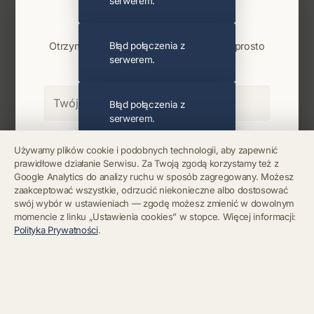
serwerem.
Najnowsze wiadomości i koncerty
Bądź na bieżąco
Otrzymuj info o koncertach i premierach prosto
Błąd połączenia z
serwerem.
na maila. Zero spamu.
Błąd połączenia z
serwerem.
Zapisz się
Używamy plików cookie i podobnych technologii, aby zapewnić
prawidłowe działanie Serwisu. Za Twoją zgodą korzystamy też z
Błąd połączenia z
Google Analytics do analizy ruchu w sposób zagregowany. Możesz
serwerem.
Chcę się wypisać z newslettera
zaakceptować wszystkie, odrzucić niekonieczne albo dostosować
swój wybór w ustawieniach — zgodę możesz zmienić w dowolnym
momencie z linku „Ustawienia cookies” w stopce. Więcej informacji:
Błąd połączenia z
Polityka Prywatności
.
serwerem.
Błąd połączenia z
serwerem.