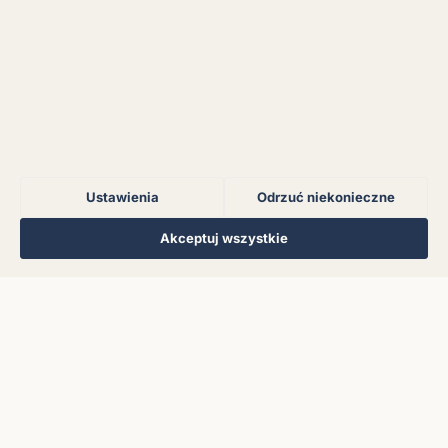
Błąd połączenia z
serwerem.
Błąd połączenia z
serwerem.
Ustawienia
Odrzuć niekonieczne
Błąd połączenia z
serwerem.
Regulamin
Polityka Prywatności
Kontakt
Ustawienia cookies
Akceptuj wszystkie
© 2026 Muzoteka. Wszystkie prawa zastrzeżone.