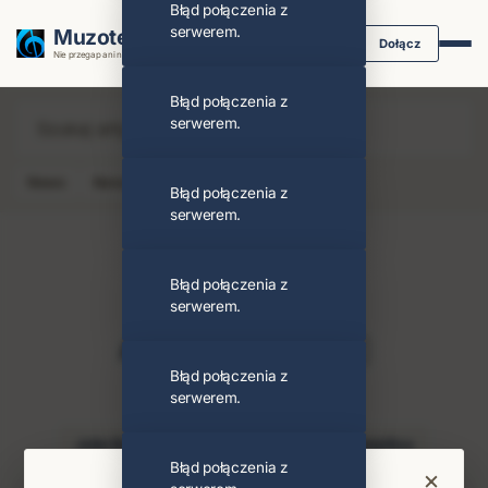
Błąd połączenia z
serwerem.
Muzoteka.pl
Dołącz
Nie przegap ani nuty dzięki powiadomieniom
Błąd połączenia z
serwerem.
News
Koncert
Klip
Album
Podcast
Błąd połączenia z
serwerem.
Błąd połączenia z
serwerem.
Armored Saint
Obserwuj
Błąd połączenia z
serwerem.
PODOBNI ARTYŚCI
John Bush
Anthrax
Zespół
Metallica
Błąd połączenia z
×