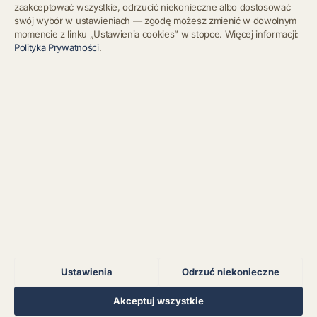
zaakceptować wszystkie, odrzucić niekonieczne albo dostosować
swój wybór w ustawieniach — zgodę możesz zmienić w dowolnym
momencie z linku „Ustawienia cookies” w stopce. Więcej informacji:
Błąd połączenia z
Polityka Prywatności
.
serwerem.
Zapisz się
Chcę się wypisać z newslettera
Błąd połączenia z
serwerem.
Błąd połączenia z
serwerem.
Błąd połączenia z
serwerem.
Ustawienia
Odrzuć niekonieczne
Błąd połączenia z
serwerem.
Regulamin
Polityka Prywatności
Kontakt
Ustawienia cookies
Akceptuj wszystkie
© 2026 Muzoteka. Wszystkie prawa zastrzeżone.