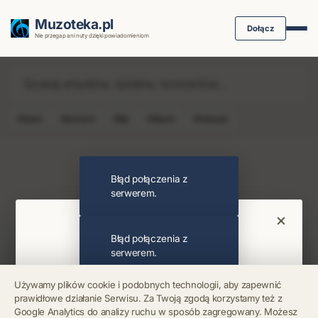
Muzoteka.pl
Dołącz
Nie przegap ani nuty dzięki powiadomieniom
News
Koncert
Klip
Album
Podcast
Najnowsze wiadomości i koncerty
Błąd połączenia z
serwerem.
×
Bądź na bieżąco
Błąd połączenia z
serwerem.
Otrzymuj info o koncertach i premierach prosto
Używamy plików cookie i podobnych technologii, aby zapewnić
na maila. Zero spamu.
prawidłowe działanie Serwisu. Za Twoją zgodą korzystamy też z
Błąd połączenia z
Google Analytics do analizy ruchu w sposób zagregowany. Możesz
serwerem.