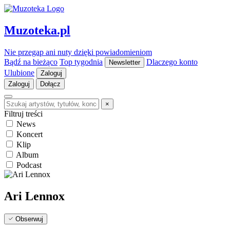
Muzoteka.pl
Nie przegap ani nuty dzięki powiadomieniom
Bądź na bieżąco
Top tygodnia
Dlaczego konto
Newsletter
Ulubione
Zaloguj
Zaloguj
Dołącz
×
Filtruj treści
News
Koncert
Klip
Album
Podcast
Ari Lennox
Obserwuj