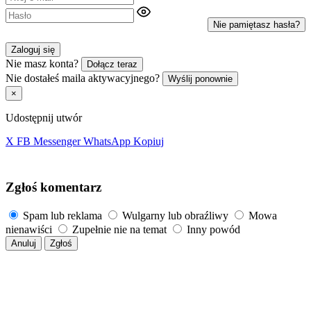
Nie pamiętasz hasła?
Zaloguj się
Nie masz konta?
Dołącz teraz
Nie dostałeś maila aktywacyjnego?
Wyślij ponownie
×
Udostępnij utwór
X
FB
Messenger
WhatsApp
Kopiuj
Zgłoś komentarz
Spam lub reklama
Wulgarny lub obraźliwy
Mowa
nienawiści
Zupełnie nie na temat
Inny powód
Anuluj
Zgłoś