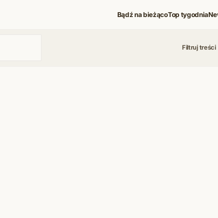
Bądź na bieżąco
Top tygodnia
Ne
Filtruj treści
 i koncerty