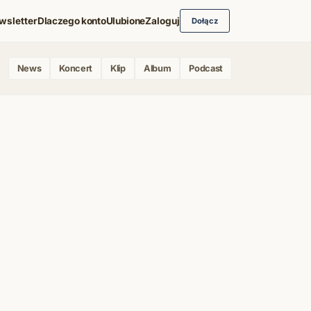
wsletter
Dlaczego konto
Ulubione
Zaloguj
Dołącz
News
Koncert
Klip
Album
Podcast