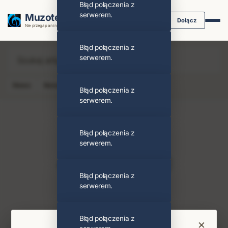
Błąd połączenia z
serwerem.
Muzoteka.pl
Dołącz
Nie przegap ani nuty dzięki powiadomieniom
Błąd połączenia z
serwerem.
News
Koncert
Klip
Album
Podcast
Błąd połączenia z
serwerem.
Błąd połączenia z
serwerem.
Annie Lennox
Obserwuj
Błąd połączenia z
serwerem.
PODOBNI ARTYŚCI
Elton John
Stevie Wonder
Błąd połączenia z
×