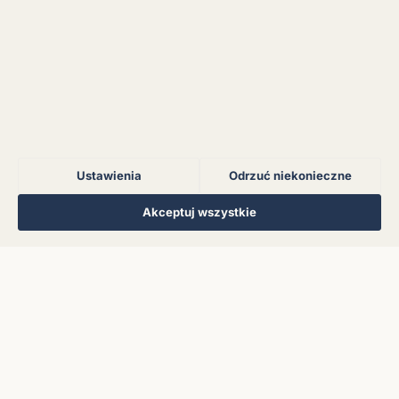
Błąd połączenia z
serwerem.
Błąd połączenia z
serwerem.
Ustawienia
Odrzuć niekonieczne
Błąd połączenia z
serwerem.
Regulamin
Polityka Prywatności
Kontakt
Ustawienia cookies
Akceptuj wszystkie
© 2026 Muzoteka. Wszystkie prawa zastrzeżone.