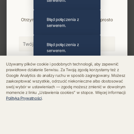
serwerem.
Najnowsze wiadomości i koncerty
Bądź na bieżąco
Otrzymuj info o koncertach i premierach prosto
Błąd połączenia z
serwerem.
na maila. Zero spamu.
Błąd połączenia z
serwerem.
Zapisz się
Używamy plików cookie i podobnych technologii, aby zapewnić
prawidłowe działanie Serwisu. Za Twoją zgodą korzystamy też z
Błąd połączenia z
Google Analytics do analizy ruchu w sposób zagregowany. Możesz
serwerem.
Chcę się wypisać z newslettera
zaakceptować wszystkie, odrzucić niekonieczne albo dostosować
swój wybór w ustawieniach — zgodę możesz zmienić w dowolnym
momencie z linku „Ustawienia cookies” w stopce. Więcej informacji:
Błąd połączenia z
Polityka Prywatności
.
serwerem.
Błąd połączenia z
serwerem.