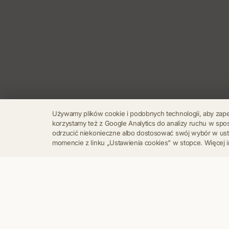
Używamy plików cookie i podobnych technologii, aby zap
korzystamy też z Google Analytics do analizy ruchu w s
odrzucić niekonieczne albo dostosować swój wybór w u
momencie z linku „Ustawienia cookies” w stopce. Więcej i
Regulamin
Polityka Prywatności
Kontakt
Ustawienia cookies