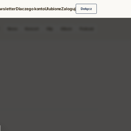
wsletter
Dlaczego konto
Ulubione
Zaloguj
Dołącz
News
Koncert
Klip
Album
Podcast