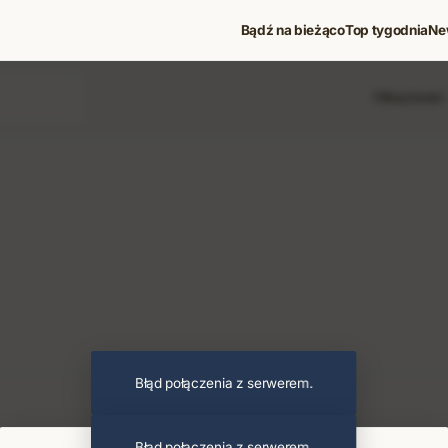
Bądź na bieżąco
Top tygodnia
Ne
Filtruj treści
Błąd połączenia z serwerem.
 i koncerty
Błąd połączenia z serwerem.