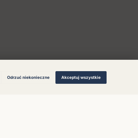
Odrzuć niekonieczne
Akceptuj wszystkie
© 2026 Muzoteka. Wszystkie prawa zastrzeżone.