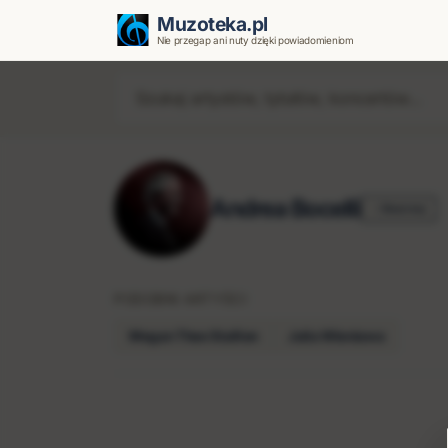
Muzoteka.pl
Nie przegap ani nuty dzięki powiadomieniom
Andrea Bocelli
Obserwuj
PODOBNI ARTYŚCI
Megan Thee Stallion
Julia Wieniawa
Najnowsze wiadomości