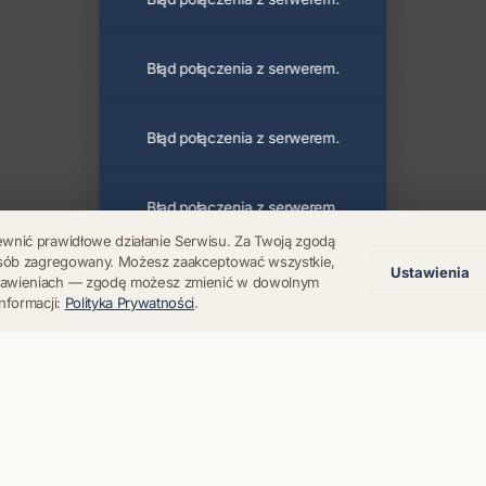
Błąd połączenia z serwerem.
Błąd połączenia z serwerem.
Błąd połączenia z serwerem.
ewnić prawidłowe działanie Serwisu. Za Twoją zgodą
posób zagregowany. Możesz zaakceptować wszystkie,
Ustawienia
Błąd połączenia z serwerem.
stawieniach — zgodę możesz zmienić w dowolnym
nformacji:
Polityka Prywatności
.