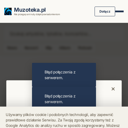
Muzoteka.pl
Dołącz
Nie przegap ani nuty dzięki powiadomieniom
News
Koncert
Klip
Album
Podcast
Najnowsze wiadomości i koncerty
Błąd połączenia z
serwerem.
×
Bądź na bieżąco
Błąd połączenia z
serwerem.
Otrzymuj info o koncertach i premierach prosto
Używamy plików cookie i podobnych technologii, aby zapewnić
na maila. Zero spamu.
prawidłowe działanie Serwisu. Za Twoją zgodą korzystamy też z
Błąd połączenia z
Google Analytics do analizy ruchu w sposób zagregowany. Możesz
serwerem.