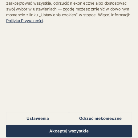
zaakceptować wszystkie, odrzucić niekonieczne albo dostosować
swój wybór w ustawieniach — zgodę możesz zmienić w dowolnym
momencie z linku „Ustawienia cookies” w stopce. Więcej informacji:
Błąd połączenia z
Polityka Prywatności
.
serwerem.
Zapisz się
Chcę się wypisać z newslettera
Błąd połączenia z
serwerem.
Błąd połączenia z
serwerem.
Błąd połączenia z
serwerem.
Ustawienia
Odrzuć niekonieczne
Błąd połączenia z
serwerem.
Regulamin
Polityka Prywatności
Kontakt
Ustawienia cookies
Akceptuj wszystkie
© 2026 Muzoteka. Wszystkie prawa zastrzeżone.