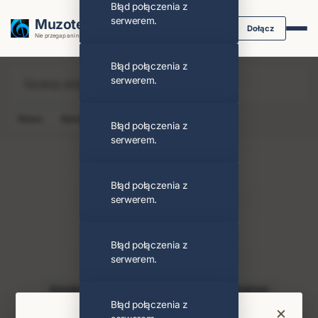
Błąd połączenia z
serwerem.
Muzoteka.pl
Dołącz
Nie przegap ani nuty dzięki powiadomieniom
Błąd połączenia z
serwerem.
News
Koncert
Klip
Album
Podcast
Błąd połączenia z
serwerem.
Błąd połączenia z
serwerem.
Alter Bridge
Obserwuj
Błąd połączenia z
serwerem.
PODOBNI ARTYŚCI
Knocked Loose
Big Wreck
Tim Montana
Błąd połączenia z
×