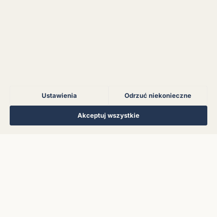
Błąd połączenia z
serwerem.
Błąd połączenia z
serwerem.
Ustawienia
Odrzuć niekonieczne
Błąd połączenia z
serwerem.
Regulamin
Polityka Prywatności
Kontakt
Ustawienia cookies
Akceptuj wszystkie
© 2026 Muzoteka. Wszystkie prawa zastrzeżone.