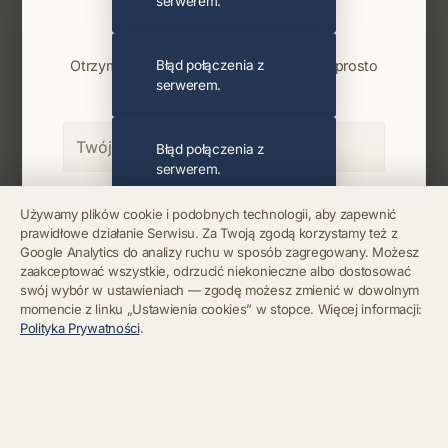
serwerem.
Najnowsze wiadomości i koncerty
Bądź na bieżąco
Otrzymuj info o koncertach i premierach prosto
Błąd połączenia z
serwerem.
na maila. Zero spamu.
Błąd połączenia z
serwerem.
Zapisz się
Używamy plików cookie i podobnych technologii, aby zapewnić
prawidłowe działanie Serwisu. Za Twoją zgodą korzystamy też z
Błąd połączenia z
Google Analytics do analizy ruchu w sposób zagregowany. Możesz
serwerem.
Chcę się wypisać z newslettera
zaakceptować wszystkie, odrzucić niekonieczne albo dostosować
swój wybór w ustawieniach — zgodę możesz zmienić w dowolnym
momencie z linku „Ustawienia cookies” w stopce. Więcej informacji:
Błąd połączenia z
Polityka Prywatności
.
serwerem.
Błąd połączenia z
serwerem.