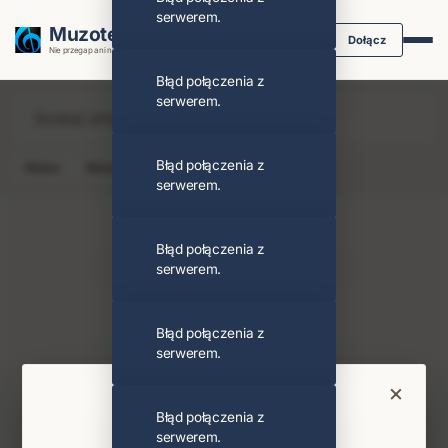
serwerem.
Muzoteka.pl
Dołącz
Nie przegap ani nuty dzięki powiadomieniom
Błąd połączenia z
serwerem.
Błąd połączenia z
News
Koncert
Klip
Album
Podcast
serwerem.
Allan Krupa
Obserwuj
Błąd połączenia z
serwerem.
PODOBNI ARTYŚCI
Edyta Górniak
Błąd połączenia z
serwerem.
Najnowsze wiadomości i koncerty
×
Bądź na bieżąco
Błąd połączenia z
serwerem.