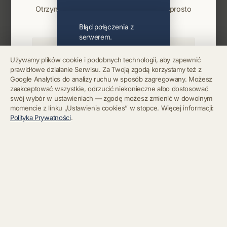
Otrzymuj info o koncertach i premierach prosto
na maila. Zero spamu.
Błąd połączenia z
serwerem.
Używamy plików cookie i podobnych technologii, aby zapewnić
prawidłowe działanie Serwisu. Za Twoją zgodą korzystamy też z
Błąd połączenia z
Google Analytics do analizy ruchu w sposób zagregowany. Możesz
serwerem.
Zapisz się
zaakceptować wszystkie, odrzucić niekonieczne albo dostosować
swój wybór w ustawieniach — zgodę możesz zmienić w dowolnym
momencie z linku „Ustawienia cookies” w stopce. Więcej informacji:
Chcę się wypisać z newslettera
Błąd połączenia z
Polityka Prywatności
.
serwerem.
Błąd połączenia z
serwerem.
Błąd połączenia z
serwerem.