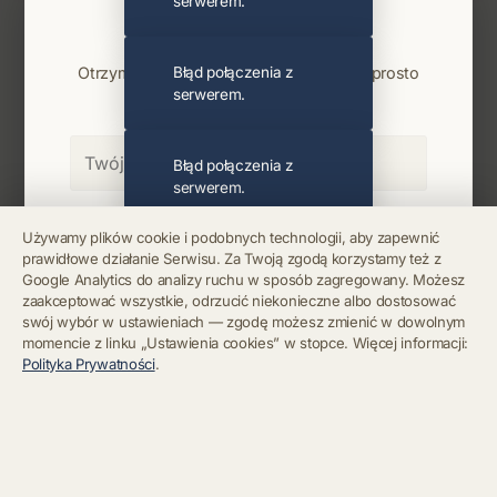
serwerem.
Najnowsze wiadomości i koncerty
Bądź na bieżąco
Otrzymuj info o koncertach i premierach prosto
Błąd połączenia z
serwerem.
na maila. Zero spamu.
Błąd połączenia z
serwerem.
Zapisz się
Używamy plików cookie i podobnych technologii, aby zapewnić
prawidłowe działanie Serwisu. Za Twoją zgodą korzystamy też z
Błąd połączenia z
Google Analytics do analizy ruchu w sposób zagregowany. Możesz
serwerem.
Chcę się wypisać z newslettera
zaakceptować wszystkie, odrzucić niekonieczne albo dostosować
swój wybór w ustawieniach — zgodę możesz zmienić w dowolnym
momencie z linku „Ustawienia cookies” w stopce. Więcej informacji:
Błąd połączenia z
Polityka Prywatności
.
serwerem.
Błąd połączenia z
serwerem.