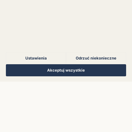
Błąd połączenia z
serwerem.
Błąd połączenia z
serwerem.
Ustawienia
Odrzuć niekonieczne
Błąd połączenia z
serwerem.
Regulamin
Polityka Prywatności
Kontakt
Ustawienia cookies
Akceptuj wszystkie
© 2026 Muzoteka. Wszystkie prawa zastrzeżone.