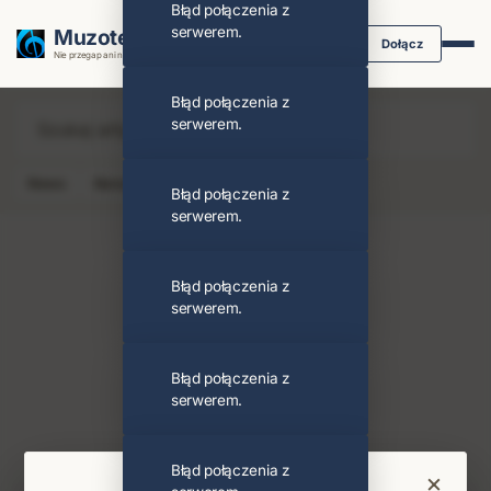
Błąd połączenia z
serwerem.
Muzoteka.pl
Dołącz
Nie przegap ani nuty dzięki powiadomieniom
Błąd połączenia z
serwerem.
News
Koncert
Klip
Album
Podcast
Błąd połączenia z
serwerem.
Błąd połączenia z
serwerem.
Alex Lifeson
Obserwuj
Błąd połączenia z
serwerem.
PODOBNI ARTYŚCI
Rush
Geddy Lee
Błąd połączenia z
×