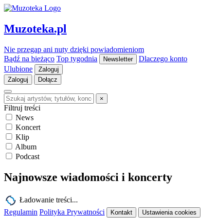
Muzoteka.pl
Nie przegap ani nuty dzięki powiadomieniom
Bądź na bieżąco
Top tygodnia
Dlaczego konto
Newsletter
Ulubione
Zaloguj
Zaloguj
Dołącz
×
Filtruj treści
News
Koncert
Klip
Album
Podcast
Najnowsze wiadomości i koncerty
Ładowanie treści...
Regulamin
Polityka Prywatności
Kontakt
Ustawienia cookies