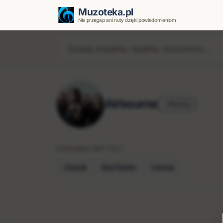
Muzoteka.pl
Nie przegap ani nuty dzięki powiadomieniom
Airbourne
Obserwuj
PODOBNI ARTYŚCI
Zespół
Sick Saints
Lemmy
Najnowsze wiadomości