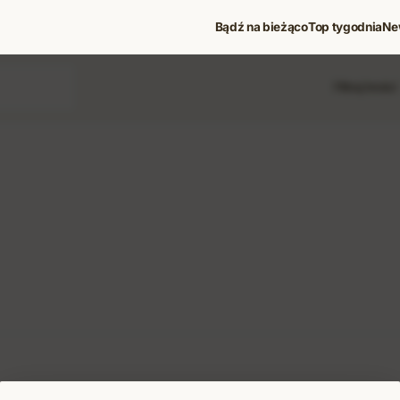
Bądź na bieżąco
Top tygodnia
Ne
Filtruj treści
 i koncerty