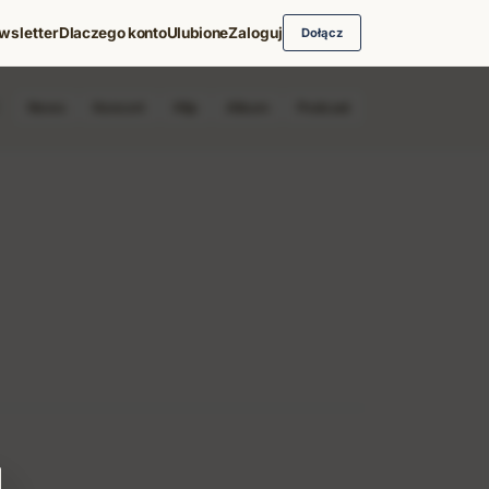
wsletter
Dlaczego konto
Ulubione
Zaloguj
Dołącz
News
Koncert
Klip
Album
Podcast