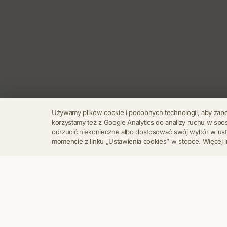
Używamy plików cookie i podobnych technologii, aby zap
korzystamy też z Google Analytics do analizy ruchu w s
odrzucić niekonieczne albo dostosować swój wybór w u
momencie z linku „Ustawienia cookies” w stopce. Więcej i
Regulamin
Polityka Prywatności
Kontakt
Ustawienia cookies