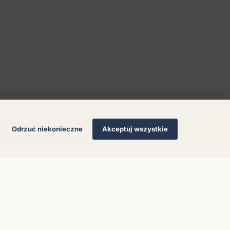
Odrzuć niekonieczne
Akceptuj wszystkie
© 2026 Muzoteka. Wszystkie prawa zastrzeżone.