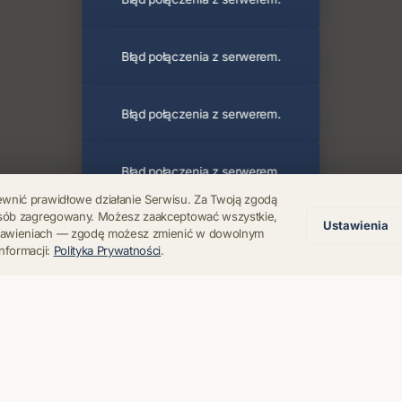
Błąd połączenia z serwerem.
Błąd połączenia z serwerem.
Błąd połączenia z serwerem.
ewnić prawidłowe działanie Serwisu. Za Twoją zgodą
posób zagregowany. Możesz zaakceptować wszystkie,
Ustawienia
Błąd połączenia z serwerem.
stawieniach — zgodę możesz zmienić w dowolnym
nformacji:
Polityka Prywatności
.