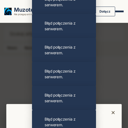
serwerem.
Muzoteka.pl
Dołącz
Nie przegap ani nuty dzięki powiadomieniom
Błąd połączenia z
serwerem.
Błąd połączenia z
News
Koncert
Klip
Album
Podcast
serwerem.
Adam Otręba
Obserwuj
Błąd połączenia z
serwerem.
PODOBNI ARTYŚCI
Dżem
Zespół
Błąd połączenia z
serwerem.
Najnowsze wiadomości i koncerty
×
Bądź na bieżąco
Błąd połączenia z
serwerem.