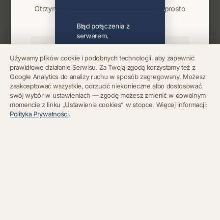
Otrzymuj info o koncertach i premierach prosto
na maila. Zero spamu.
Błąd połączenia z
serwerem.
Używamy plików cookie i podobnych technologii, aby zapewnić
prawidłowe działanie Serwisu. Za Twoją zgodą korzystamy też z
Błąd połączenia z
Google Analytics do analizy ruchu w sposób zagregowany. Możesz
serwerem.
Zapisz się
zaakceptować wszystkie, odrzucić niekonieczne albo dostosować
swój wybór w ustawieniach — zgodę możesz zmienić w dowolnym
momencie z linku „Ustawienia cookies” w stopce. Więcej informacji:
Chcę się wypisać z newslettera
Błąd połączenia z
Polityka Prywatności
.
serwerem.
Błąd połączenia z
serwerem.
Błąd połączenia z
serwerem.