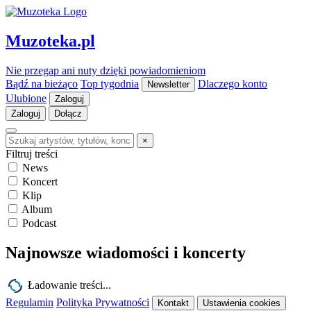
Muzoteka.pl
Nie przegap ani nuty dzięki powiadomieniom
Bądź na bieżąco
Top tygodnia
Dlaczego konto
Newsletter
Ulubione
Zaloguj
Zaloguj
Dołącz
×
Filtruj treści
News
Koncert
Klip
Album
Podcast
Najnowsze wiadomości i koncerty
Ładowanie treści...
Regulamin
Polityka Prywatności
Kontakt
Ustawienia cookies