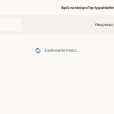
Bądź na bieżąco
Top tygodnia
Ne
Filtruj treści
 i koncerty
Ładowanie treści...