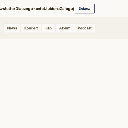
wsletter
Dlaczego konto
Ulubione
Zaloguj
Dołącz
News
Koncert
Klip
Album
Podcast