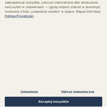
zaakceptować wszystkie, odrzucić niekonieczne albo dostosować
swój wybór w ustawieniach — zgodę możesz zmienić w dowolnym
momencie z linku „Ustawienia cookies” w stopce. Więcej informacji:
Błąd połączenia z
Polityka Prywatności
.
serwerem.
Zapisz się
Chcę się wypisać z newslettera
Błąd połączenia z
serwerem.
Błąd połączenia z
serwerem.
Błąd połączenia z
serwerem.
Ustawienia
Odrzuć niekonieczne
Błąd połączenia z
serwerem.
Regulamin
Polityka Prywatności
Kontakt
Ustawienia cookies
Akceptuj wszystkie
© 2026 Muzoteka. Wszystkie prawa zastrzeżone.