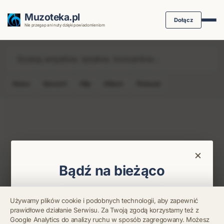
Muzoteka.pl
Dołącz
Nie przegap ani nuty dzięki powiadomieniom
News
Koncert
Klip
Album
Podcast
Najnowsze wiadomości i koncerty
×
Bądź na bieżąco
Otrzymuj info o koncertach i premierach prosto
Używamy plików cookie i podobnych technologii, aby zapewnić
na maila. Zero spamu.
prawidłowe działanie Serwisu. Za Twoją zgodą korzystamy też z
Błąd połączenia z
Google Analytics do analizy ruchu w sposób zagregowany. Możesz
serwerem.