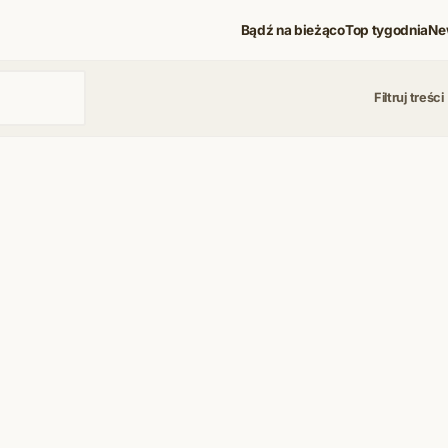
Bądź na bieżąco
Top tygodnia
Ne
Filtruj treści
 i koncerty