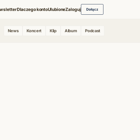
wsletter
Dlaczego konto
Ulubione
Zaloguj
Dołącz
News
Koncert
Klip
Album
Podcast