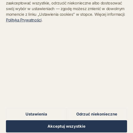
zaakceptować wszystkie, odrzucić niekonieczne albo dostosować
swój wybór w ustawieniach — zgodę możesz zmienić w dowolnym
momencie z linku „Ustawienia cookies” w stopce. Więcej informacji:
Błąd połączenia z
Polityka Prywatności
.
serwerem.
Zapisz się
Chcę się wypisać z newslettera
Błąd połączenia z
serwerem.
Błąd połączenia z
serwerem.
Błąd połączenia z
serwerem.
Ustawienia
Odrzuć niekonieczne
Błąd połączenia z
serwerem.
Regulamin
Polityka Prywatności
Kontakt
Ustawienia cookies
Akceptuj wszystkie
© 2026 Muzoteka. Wszystkie prawa zastrzeżone.