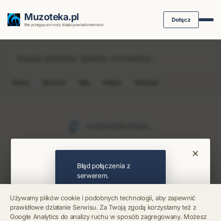
Muzoteka.pl
Dołącz
Nie przegap ani nuty dzięki powiadomieniom
News
Koncert
Klip
Album
Podcast
Najnowsze wiadomości i koncerty
Ładowanie treści...
×
Bądź na bieżąco
Błąd połączenia z
serwerem.
Otrzymuj info o koncertach i premierach prosto
Używamy plików cookie i podobnych technologii, aby zapewnić
na maila. Zero spamu.
prawidłowe działanie Serwisu. Za Twoją zgodą korzystamy też z
Błąd połączenia z
Google Analytics do analizy ruchu w sposób zagregowany. Możesz
serwerem.