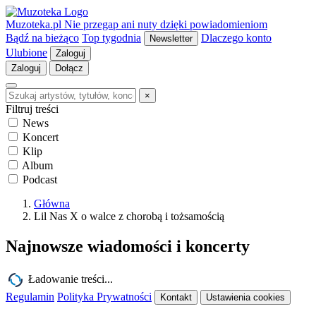
Muzoteka.pl
Nie przegap ani nuty dzięki powiadomieniom
Bądź na bieżąco
Top tygodnia
Dlaczego konto
Newsletter
Ulubione
Zaloguj
Zaloguj
Dołącz
×
Filtruj treści
News
Koncert
Klip
Album
Podcast
Główna
Lil Nas X o walce z chorobą i tożsamością
Najnowsze wiadomości i koncerty
Ładowanie treści...
Regulamin
Polityka Prywatności
Kontakt
Ustawienia cookies