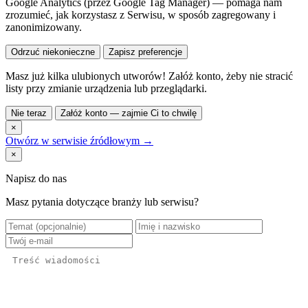
Google Analytics (przez Google Tag Manager) — pomaga nam
zrozumieć, jak korzystasz z Serwisu, w sposób zagregowany i
zanonimizowany.
Odrzuć niekonieczne
Zapisz preferencje
Masz już kilka ulubionych utworów! Załóż konto, żeby nie stracić
listy przy zmianie urządzenia lub przeglądarki.
Nie teraz
Załóż konto — zajmie Ci to chwilę
×
Otwórz w serwisie źródłowym →
×
Napisz do nas
Masz pytania dotyczące branży lub serwisu?