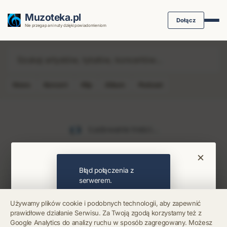
Muzoteka.pl
Dołącz
Nie przegap ani nuty dzięki powiadomieniom
News
Koncert
Klip
Album
Podcast
Najnowsze wiadomości i koncerty
Ładowanie treści...
×
Bądź na bieżąco
Błąd połączenia z
serwerem.
Otrzymuj info o koncertach i premierach prosto
Używamy plików cookie i podobnych technologii, aby zapewnić
na maila. Zero spamu.
prawidłowe działanie Serwisu. Za Twoją zgodą korzystamy też z
Błąd połączenia z
Google Analytics do analizy ruchu w sposób zagregowany. Możesz
serwerem.