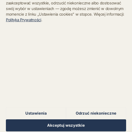
zaakceptować wszystkie, odrzucić niekonieczne albo dostosować
swój wybór w ustawieniach — zgodę możesz zmienić w dowolnym
momencie z linku „Ustawienia cookies” w stopce. Więcej informacji:
Błąd połączenia z
Polityka Prywatności
.
serwerem.
Zapisz się
Chcę się wypisać z newslettera
Błąd połączenia z
serwerem.
Błąd połączenia z
serwerem.
Błąd połączenia z
serwerem.
Ustawienia
Odrzuć niekonieczne
Błąd połączenia z
serwerem.
Regulamin
Polityka Prywatności
Kontakt
Ustawienia cookies
Akceptuj wszystkie
© 2026 Muzoteka. Wszystkie prawa zastrzeżone.