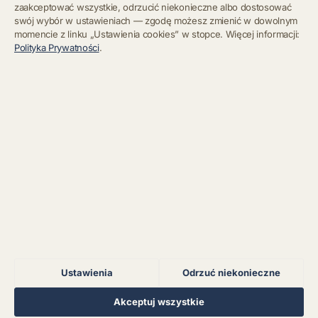
zaakceptować wszystkie, odrzucić niekonieczne albo dostosować
swój wybór w ustawieniach — zgodę możesz zmienić w dowolnym
momencie z linku „Ustawienia cookies” w stopce. Więcej informacji:
Błąd połączenia z
Polityka Prywatności
.
serwerem.
Zapisz się
Chcę się wypisać z newslettera
Błąd połączenia z
serwerem.
Błąd połączenia z
serwerem.
Błąd połączenia z
serwerem.
Ustawienia
Odrzuć niekonieczne
Błąd połączenia z
serwerem.
Regulamin
Polityka Prywatności
Kontakt
Ustawienia cookies
Akceptuj wszystkie
© 2026 Muzoteka. Wszystkie prawa zastrzeżone.