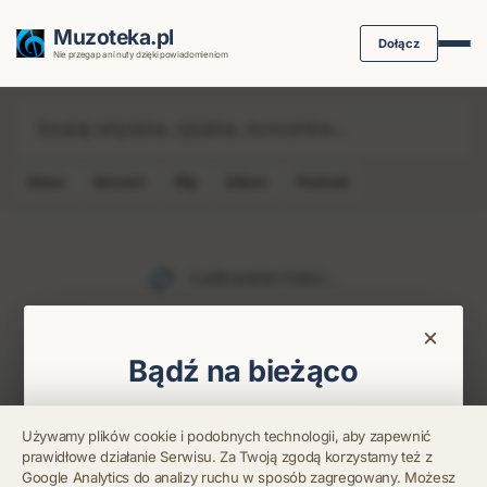
Muzoteka.pl
Dołącz
Nie przegap ani nuty dzięki powiadomieniom
News
Koncert
Klip
Album
Podcast
Najnowsze wiadomości i koncerty
Ładowanie treści...
×
Bądź na bieżąco
Otrzymuj info o koncertach i premierach prosto
Używamy plików cookie i podobnych technologii, aby zapewnić
na maila. Zero spamu.
prawidłowe działanie Serwisu. Za Twoją zgodą korzystamy też z
Błąd połączenia z
Google Analytics do analizy ruchu w sposób zagregowany. Możesz
serwerem.