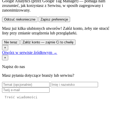
Google Analytics (przez Google Tag Manager) — pomaga nam
zrozumieć, jak korzystasz z Serwisu, w sposób zagregowany i
zanonimizowany.
Odrzuć niekonieczne
Zapisz preferencje
Masz już kilka ulubionych utworów! Załóż konto, żeby nie stracić
listy przy zmianie urządzenia lub przeglądarki.
Nie teraz
Załóż konto — zajmie Ci to chwilę
×
Otwórz w serwisie źródłowym →
×
Napisz do nas
Masz pytania dotyczące branży lub serwisu?