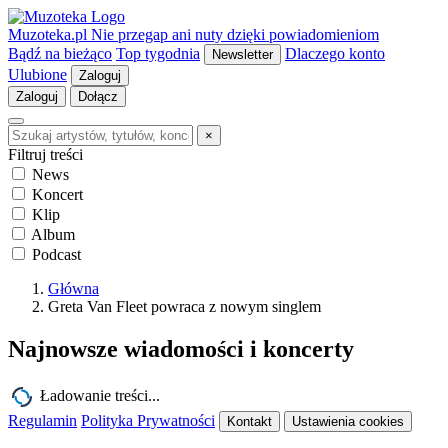
Muzoteka.pl
Nie przegap ani nuty dzięki powiadomieniom
Bądź na bieżąco
Top tygodnia
Dlaczego konto
Newsletter
Ulubione
Zaloguj
Zaloguj
Dołącz
×
Filtruj treści
News
Koncert
Klip
Album
Podcast
Główna
Greta Van Fleet powraca z nowym singlem
Najnowsze wiadomości i koncerty
Ładowanie treści...
Regulamin
Polityka Prywatności
Kontakt
Ustawienia cookies