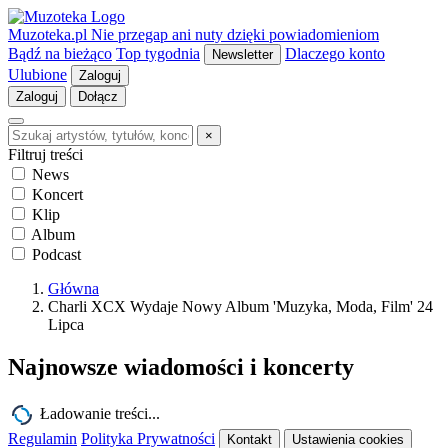
Muzoteka.pl
Nie przegap ani nuty dzięki powiadomieniom
Bądź na bieżąco
Top tygodnia
Dlaczego konto
Newsletter
Ulubione
Zaloguj
Zaloguj
Dołącz
×
Filtruj treści
News
Koncert
Klip
Album
Podcast
Główna
Charli XCX Wydaje Nowy Album 'Muzyka, Moda, Film' 24
Lipca
Najnowsze wiadomości i koncerty
Ładowanie treści...
Regulamin
Polityka Prywatności
Kontakt
Ustawienia cookies