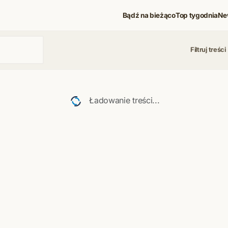
Bądź na bieżąco
Top tygodnia
Ne
Filtruj treści
 i koncerty
Ładowanie treści...