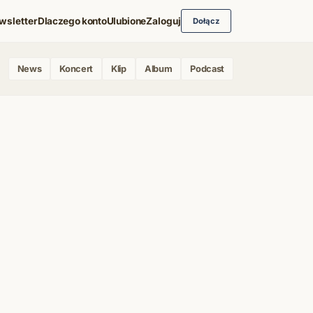
wsletter
Dlaczego konto
Ulubione
Zaloguj
Dołącz
News
Koncert
Klip
Album
Podcast