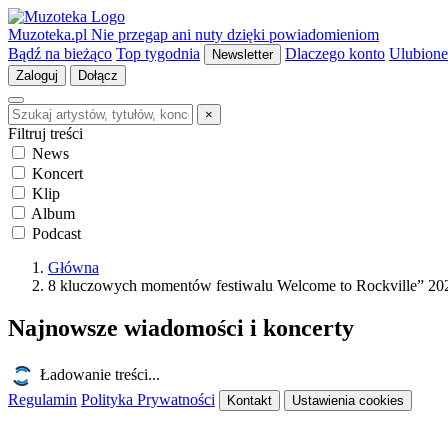
Muzoteka.pl
Nie przegap ani nuty dzięki powiadomieniom
Bądź na bieżąco
Top tygodnia
Dlaczego konto
Ulubione
Newsletter
Zaloguj
Dołącz
×
Filtruj treści
News
Koncert
Klip
Album
Podcast
Główna
8 kluczowych momentów festiwalu Welcome to Rockville” 20
Najnowsze wiadomości i koncerty
Ładowanie treści...
Regulamin
Polityka Prywatności
Kontakt
Ustawienia cookies